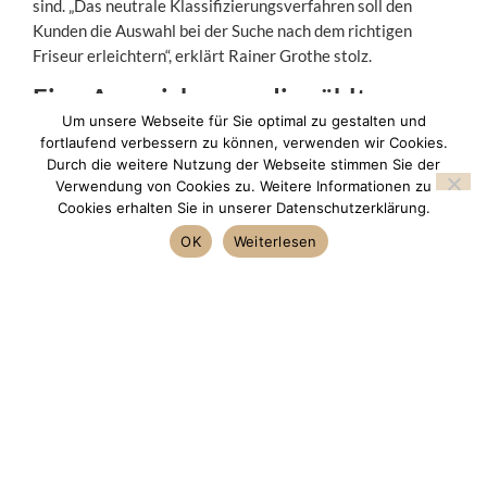
sind. „Das neutrale Klassifizierungsverfahren soll den
Kunden die Auswahl bei der Suche nach dem richtigen
Friseur erleichtern“, erklärt Rainer Grothe stolz.
Eine Auszeichnung, die zählt
Um unsere Webseite für Sie optimal zu gestalten und
fortlaufend verbessern zu können, verwenden wir Cookies.
In der heutigen Zeit ist es nicht leicht, eine solch hohe
Durch die weitere Nutzung der Webseite stimmen Sie der
Anerkennung zu erhalten. Rainer Grothe und sein Team
Verwendung von Cookies zu. Weitere Informationen zu
haben bewiesen, dass sie die hohen Anforderungen erfüllen
Cookies erhalten Sie in unserer Datenschutzerklärung.
und sich durch hervorragende Leistungen auszeichnen. „Es
OK
Weiterlesen
ist gut, dass es messbare Kriterien gibt, die man nach
außen kommunizieren kann“, betont Grothe. Die
Unabhängigkeit und Transparenz des
Bewertungsverfahrens bieten eine wertvolle Orientierung
für Kunden und potenzielle Mitarbeiter.
Die Feier des Erfolgs
Das Team von Frisuren Grothe freut sich über den
verdienten Erfolg und blickt optimistisch in die Zukunft.
Mit der Auszeichnung im Rücken ist der Salon nicht nur ein