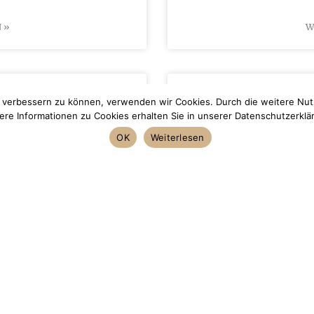
 »
W
hulung
Far
nd verbessern zu können, verwenden wir Cookies. Durch die weitere N
ere Informationen zu Cookies erhalten Sie in unserer Datenschutzerklä
OK
Weiterlesen
er Weltmeisterin Brigitte
Farbseminar mit Markus
 wir großen Wert darauf,
Frisuren Grothe Am 2. 
Techniken zu erlernen, um
Grothe einen besonderen T
 bieten zu können. Vor
Unser Salon wurde z
 an einer besonderen
Farbseminars mit Marku
erin Brigitte Wildangel
Wella International. Ex
Neue
Dro
 »
W