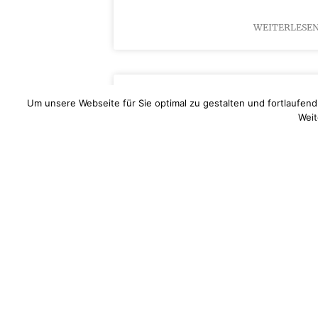
WEITERLESEN
Langhaarsc
Um unsere Webseite für Sie optimal zu gestalten und fortlaufe
Weit
Frisuren Grothe News: Training mit d
Wildangel Bei Frisuren Grothe legen
uns stetig weiterzubilden und neue 
Ihnen die besten Dienstleistungen
kurzem hatten wir das Privileg,
Langhaarschulung mit der Weltmeist
teilzunehmen. 
WEITERLESEN