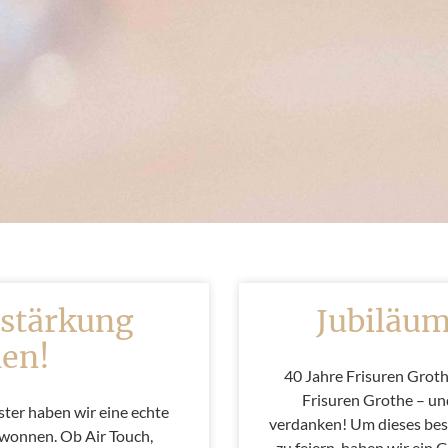
rstärkung
Jubiläum
en!
40 Jahre Frisuren Grothe
Frisuren Grothe – un
ter haben wir eine echte
verdanken! Um dieses be
ewonnen. Ob Air Touch,
zu feiern, haben wir ein 