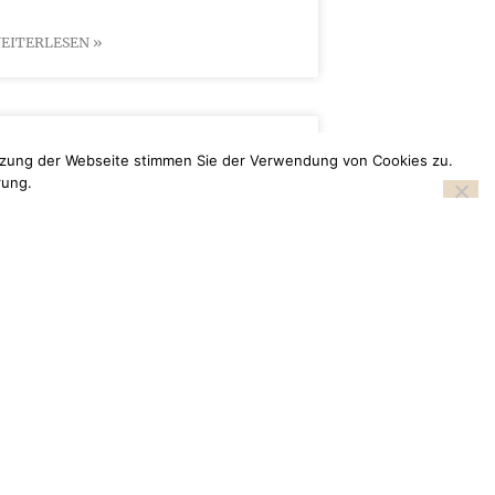
EITERLESEN »
bseminar
utzung der Webseite stimmen Sie der Verwendung von Cookies zu.
rung.
 Droste: Ein inspirierender Tag bei
Juni 2014 erlebten wir bei Frisuren
ag voller Kreativität und Innovation.
um Schauplatz eines exklusiven
s Droste, dem Farbbotschafter von
pertenwissen aus erster Hand Markus
ste, bekannt für
EITERLESEN »