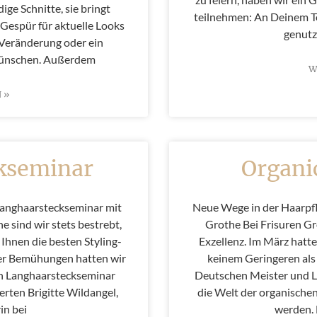
ge Schnitte, sie bringt
teilnehmen: An Deinem Te
 Gespür für aktuelle Looks
genutz
ne Veränderung oder ein
wünschen. Außerdem
W
 »
kseminar
Organi
 Langhaarsteckseminar mit
Neue Wege in der Haarpfl
e sind wir stets bestrebt,
Grothe Bei Frisuren Gr
Ihnen die besten Styling-
Exzellenz. Im März hatt
ser Bemühungen hatten wir
keinem Geringeren al
en Langhaarsteckseminar
Deutschen Meister und L
rten Brigitte Wildangel,
die Welt der organische
in bei
werden. 